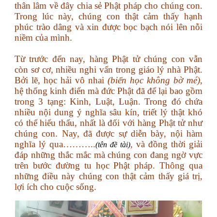
thân lâm về đây chia sẻ Phật pháp cho chúng con.
Trong lúc này, chúng con thật cảm thấy hạnh
phúc trào dâng và xin được bọc bạch nói lên nỗi
niềm của mình.
Từ trước đến nay, hàng Phật tử chúng con vẫn
còn sơ cơ, nhiều nghi vấn trong giáo lý nhà Phật.
Bởi lẽ, học hải vô nhai
(biển học không bờ mé)
,
hệ thống kinh điển mà đức Phật đã để lại bao gồm
trong 3 tạng: Kinh, Luật, Luận. Trong đó chứa
nhiều nội dung ý nghĩa sâu kín, triết lý thật khó
có thể hiểu thấu, nhất là đối với hàng Phật tử như
chúng con. Nay, đã được sự diễn bày, nội hàm
nghĩa lý qua………..
,
và đồng thời giải
(tên đề tài)
đáp những thắc mắc mà chúng con đang ngờ vực
trên bước đường tu học Phật pháp. Thông qua
những điều này chúng con thật cảm thấy giá trị,
lợi ích cho cuộc sống.