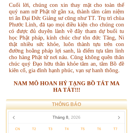
Cuối lời, chúng con xin thay mặt cho toàn thể
quý nam nữ Phật tử gần xa, thành tâm cảm niệm
tri ân Đại Đức Giảng sư cũng như TT. Trụ trì chùa
Phước Linh, đã tạo mọi điều kiện cho chúng con
có được đủ duyên lành về đây tham dự buổi tu
học Phật pháp, kính chúc chư tôn đức Tăng, Ni
thật nhiều sức khỏe, luôn thành tựu trên con
đường hoằng pháp lợi sanh, là điểm tựa tâm linh
cho hàng Phật tử nơi náu. Cũng không quên thân
chúc quý Đạo hữu thân khỏe tâm an, tâm Bồ đề
kiên cố, gia đình hạnh phúc, vạn sự hanh thông.
NAM MÔ HOAN HỶ TẠNG BỒ TÁT MA
HA TÁT!!!
THÔNG BÁO
Tháng 8,
2026
CN
T2
T3
T4
T5
T6
T7